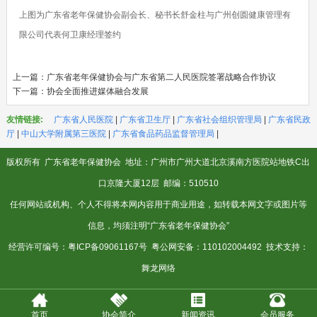
上图为广东省老年保健协会副会长、秘书长舒金柱与广州创圆健康管理有
限公司代表何卫康经理签约
上一篇：
广东省老年保健协会与广东省第二人民医院签署战略合作协议
下一篇：
协会全面推进媒体融合发展
友情链接:
广东省人民医院
|
广东省卫生厅
|
广东省社会组织管理局
|
广东省民政
厅
|
中山大学附属第三医院
|
广东省食品药品监督管理局
|
版权所有
广东省老年保健协会
地址：广州市广州大道北京溪南方医院站地铁C出
口京隆大厦12层 邮编：510510
任何网站或机构、个人不得将本网内容用于商业用途，如转载本网文字或图片等
信息，均须注明“广东省老年保健协会”
经营许可编号：
粤ICP备09061167号
粤公网安备：110102004492 技术支持：
舞龙网络
首页
协会简介
新闻资讯
会员服务