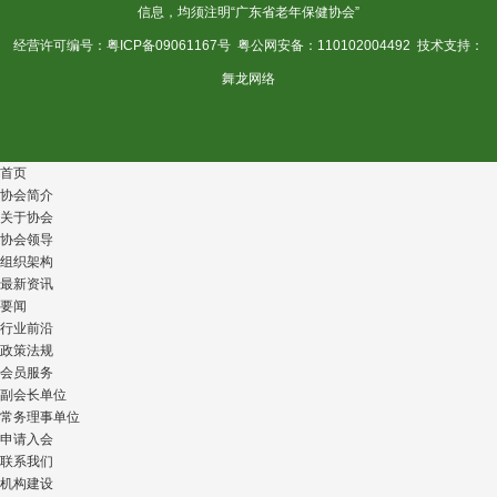
信息，均须注明“广东省老年保健协会”
经营许可编号：
粤ICP备09061167号
粤公网安备：110102004492 技术支持：
舞龙网络
首页
协会简介
关于协会
协会领导
组织架构
最新资讯
要闻
行业前沿
政策法规
会员服务
副会长单位
常务理事单位
申请入会
联系我们
机构建设