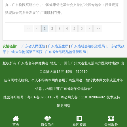
办，广东松园宾馆协办，中国健康促进基金会支持的“松园专题会：行业规范
赋能协会高质量发展”在广州顺利召开。
<<
<
1
2
3
4
5
6
>
>>
友情链接:
广东省人民医院
|
广东省卫生厅
|
广东省社会组织管理局
|
广东省民政
厅
|
中山大学附属第三医院
|
广东省食品药品监督管理局
|
版权所有
广东省老年保健协会
地址：广州市广州大道北京溪南方医院站地铁C出
口京隆大厦12层 邮编：510510
任何网站或机构、个人不得将本网内容用于商业用途，如转载本网文字或图片等
信息，均须注明“广东省老年保健协会”
经营许可编号：
粤ICP备09061167号
粤公网安备：110102004492 技术支持：
舞龙网络
首页
协会简介
新闻资讯
会员服务