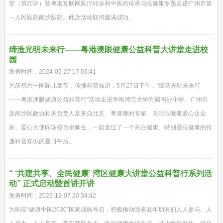
堂（第四讲）暨粤港互联网医疗转诊和中医药传承与眼健康专题走进广州市第
一人民医院南沙医院。此次活动取得圆满成功。
缔造光明未来行——粤港澳眼健康公益科普大讲堂走进校
园
发表时间：2024-05-27 17:03:41
为庆祝六一国际儿童节，传播科普知识，5月27日下午，“缔造光明未来行
——粤港澳眼健康公益科普行”活动走进华南师范大学附属南沙小学。广州市
及南沙区政协相关负责人及来自北京、粤港澳的专家、关注眼健康爱心企业
家、爱心大使同该校百余师生，一起度过了一个关注健康、特别是眼健康的传
递科普知识的夏日午后。
“ ‘共建共享、全民健康’ 湾区健康大讲堂公益科普行系列活
动” 正式启动暨首讲开讲
发表时间：2023-12-07 20:34:42
为响应“健康中国2030”国家战略号召，积极推动我省老年朋友们人人参与、人