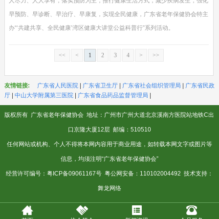
人尽力、人人享有，落实预防为主，推行健康生活方式，减少疾病发生，强化
早预防、早诊断、早治疗、早康复，实现全民健康，广东省老年保健协会特主
办“‘共建共享、全民健康’湾区健康大讲堂公益科普行”系列活动。
<<
<
1
2
3
4
>
>>
友情链接:
广东省人民医院
|
广东省卫生厅
|
广东省社会组织管理局
|
广东省民政
厅
|
中山大学附属第三医院
|
广东省食品药品监督管理局
|
版权所有
广东省老年保健协会
地址：广州市广州大道北京溪南方医院站地铁C出
口京隆大厦12层 邮编：510510
任何网站或机构、个人不得将本网内容用于商业用途，如转载本网文字或图片等
信息，均须注明“广东省老年保健协会”
经营许可编号：
粤ICP备09061167号
粤公网安备：110102004492 技术支持：
舞龙网络