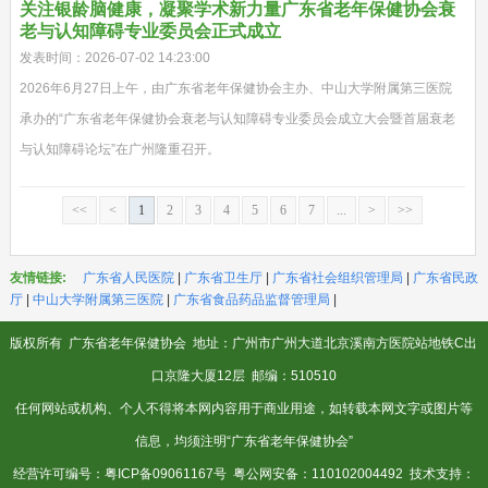
关注银龄脑健康，凝聚学术新力量广东省老年保健协会衰
老与认知障碍专业委员会正式成立
发表时间：2026-07-02 14:23:00
2026年6月27日上午，由广东省老年保健协会主办、中山大学附属第三医院
承办的“广东省老年保健协会衰老与认知障碍专业委员会成立大会暨首届衰老
与认知障碍论坛”在广州隆重召开。
<<
<
1
2
3
4
5
6
7
...
>
>>
友情链接:
广东省人民医院
|
广东省卫生厅
|
广东省社会组织管理局
|
广东省民政
厅
|
中山大学附属第三医院
|
广东省食品药品监督管理局
|
版权所有
广东省老年保健协会
地址：广州市广州大道北京溪南方医院站地铁C出
口京隆大厦12层 邮编：510510
任何网站或机构、个人不得将本网内容用于商业用途，如转载本网文字或图片等
信息，均须注明“广东省老年保健协会”
经营许可编号：
粤ICP备09061167号
粤公网安备：110102004492 技术支持：